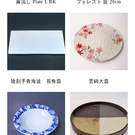
霧流し Plate L BK
フォレスト 皿 26cm
陰刻手青海波 長角皿
雲錦大皿