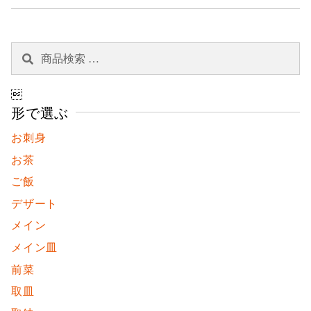
検
検
索
索
対

象:
形で選ぶ
お刺身
お茶
ご飯
デザート
メイン
メイン皿
前菜
取皿