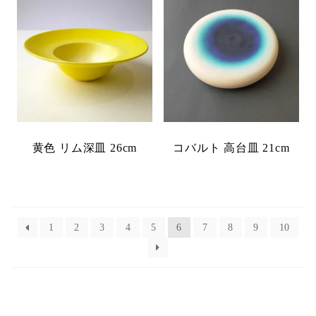
黄色 リム深皿 26cm
コバルト 高台皿 21cm
1
2
3
4
5
6
7
8
9
10