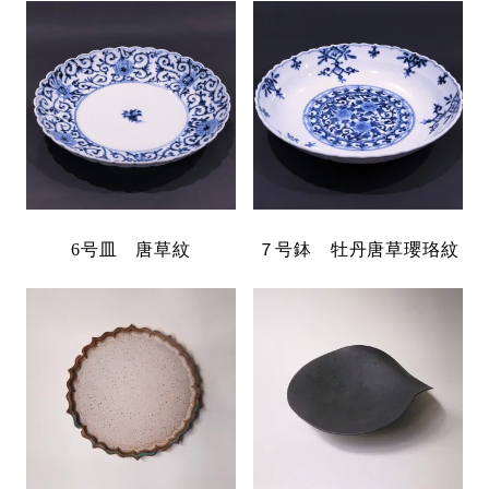
6号皿 唐草紋
７号鉢 牡丹唐草瓔珞紋