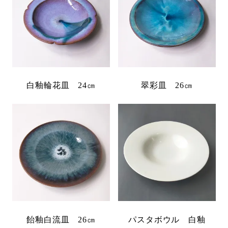
白釉輪花皿 24㎝
翠彩皿 26㎝
飴釉白流皿 26㎝
パスタボウル 白釉