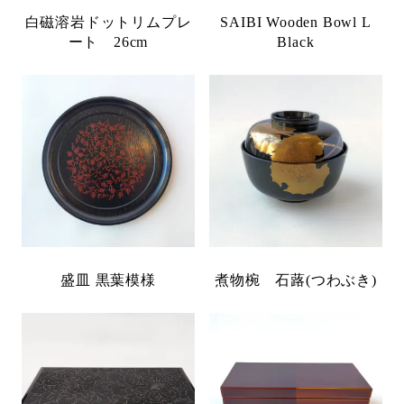
白磁溶岩ドットリムプレ
SAIBI Wooden Bowl L
ート 26cm
Black
盛皿 黒葉模様
煮物椀 石蕗(つわぶき)