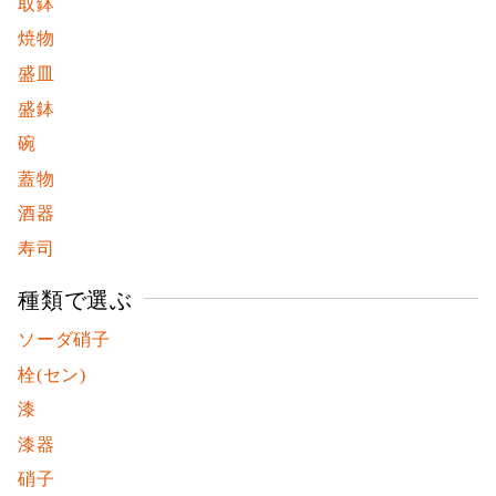
取鉢
焼物
盛皿
盛鉢
碗
蓋物
酒器
寿司
種類で選ぶ
ソーダ硝子
栓(セン)
漆
漆器
硝子