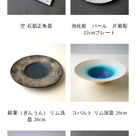
空 石肌正角皿
泡化粧 パール 片菊彫
22cmプレート
銀暈（ぎんうん） リム浅
コバルト リム深皿 26cm
皿 26cm