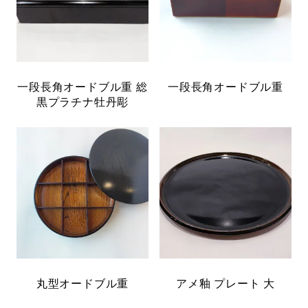
一段長角オードブル重 総
一段長角オードブル重
黒プラチナ牡丹彫
丸型オードブル重
アメ釉 プレート 大