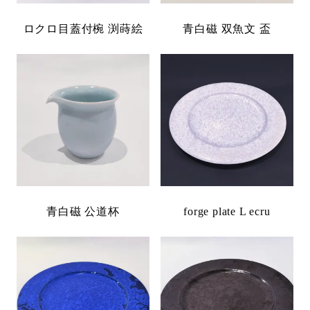
ロクロ目蓋付椀 渕蒔絵
青白磁 双魚文 盃
青白磁 公道杯
forge plate L ecru