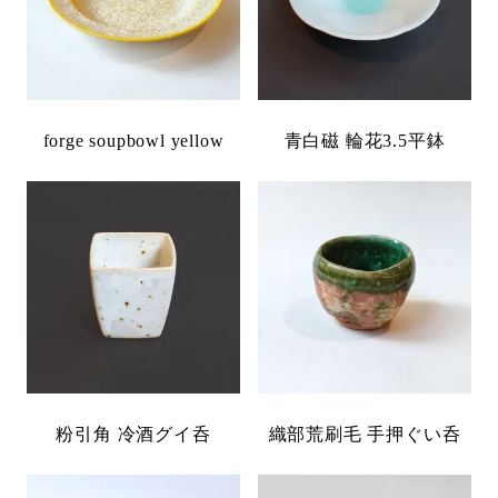
forge soupbowl yellow
青白磁 輪花3.5平鉢
粉引角 冷酒グイ呑
織部荒刷毛 手押ぐい呑