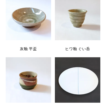
灰釉 平盃
ヒワ釉 ぐい呑