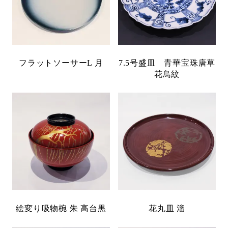
フラットソーサーL 月
7.5号盛皿 青華宝珠唐草
花鳥紋
絵変り吸物椀 朱 高台黒
花丸皿 溜