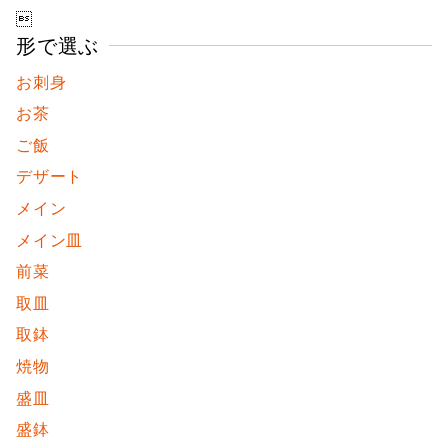
対

象:
形で選ぶ
お刺身
お茶
ご飯
デザート
メイン
メイン皿
前菜
取皿
取鉢
焼物
盛皿
盛鉢