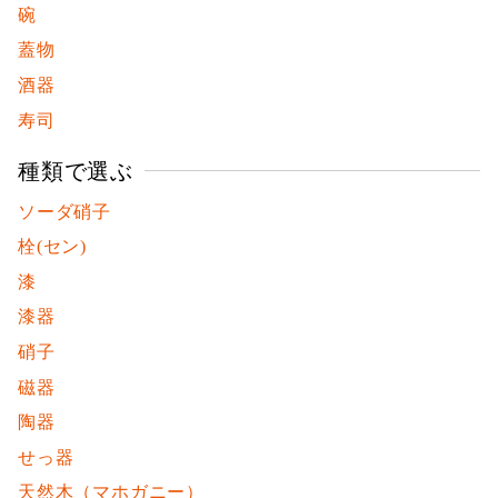
碗
蓋物
酒器
寿司
種類で選ぶ
ソーダ硝子
栓(セン)
漆
漆器
硝子
磁器
陶器
せっ器
天然木（マホガニー）