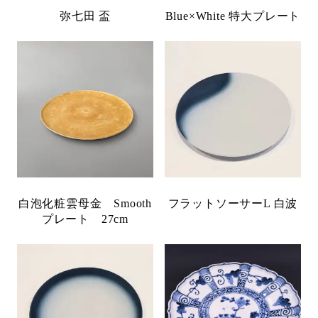
弥七田 盃
Blue×White 特大プレート
白泡化粧雲母金 Smooth
フラットソーサーL 白波
プレート 27cm