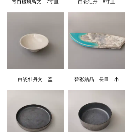
青白磁飛鳥文 7寸皿
白瓷牡丹 8寸皿
白瓷牡丹文 盃
碧彩結晶 長皿 小