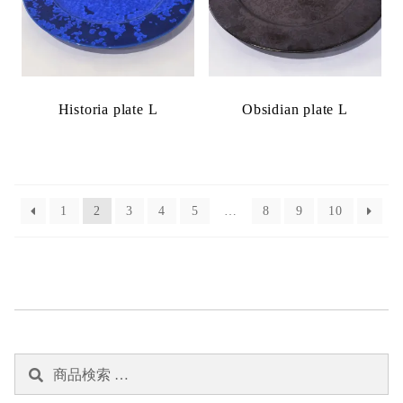
Historia plate L
Obsidian plate L
1
2
3
4
5
…
8
9
10
検
検
索
索