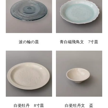
波の輪の皿
青白磁飛鳥文 7寸皿
白瓷牡丹 8寸皿
白瓷牡丹文 盃