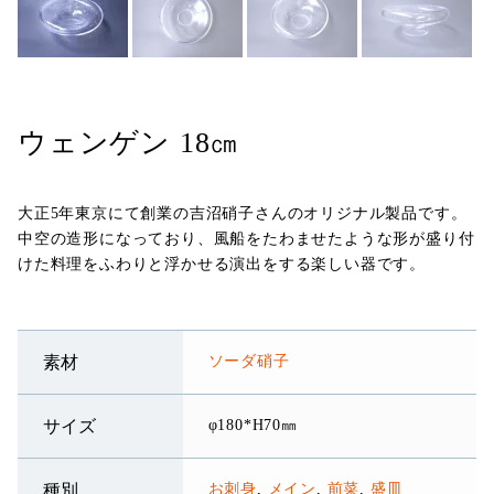
ウェンゲン 18㎝
大正5年東京にて創業の吉沼硝子さんのオリジナル製品です。
中空の造形になっており、風船をたわませたような形が盛り付
けた料理をふわりと浮かせる演出をする楽しい器です。
ソーダ硝子
素材
φ180*H70㎜
サイズ
お刺身
,
メイン
,
前菜
,
盛皿
種別