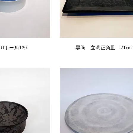
 Uボール120
黒陶 立渕正角皿 21cm