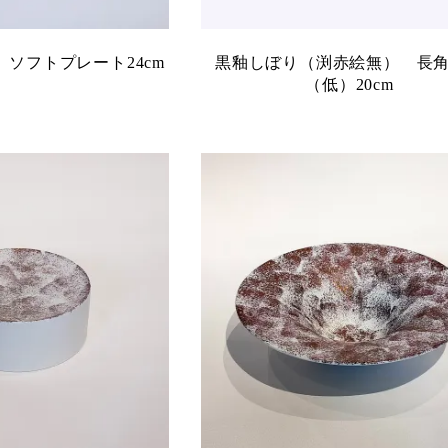
ソフトプレート24cm
黒釉しぼり（渕赤絵無） 長
（低）20cm