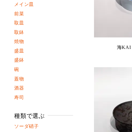
メイン皿
前菜
取皿
取鉢
焼物
海KAI
盛皿
盛鉢
碗
蓋物
酒器
寿司
種類で選ぶ
ソーダ硝子