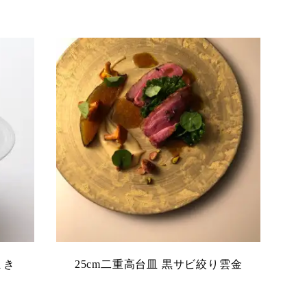
まき
25cm二重高台皿 黒サビ絞り雲金