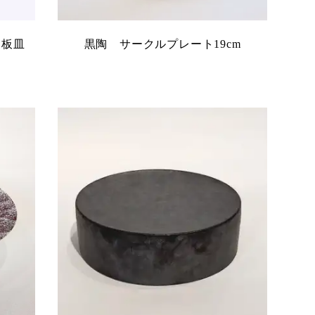
角板皿
黒陶 サークルプレート19cm