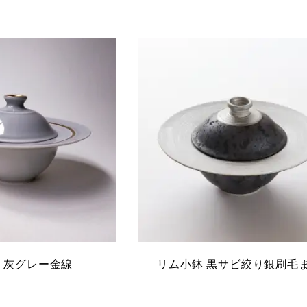
 灰グレー金線
リム小鉢 黒サビ絞り銀刷毛