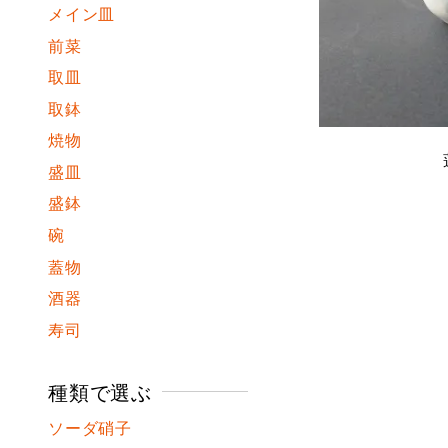
メイン皿
前菜
取皿
取鉢
焼物
盛皿
盛鉢
碗
蓋物
酒器
寿司
種類で選ぶ
ソーダ硝子