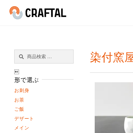
検
検
染付窯屋
索
索
対

象:
形で選ぶ
お刺身
お茶
ご飯
デザート
メイン