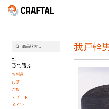
検
検
我戸幹
索
索
対

象:
形で選ぶ
お刺身
お茶
ご飯
デザート
メイン