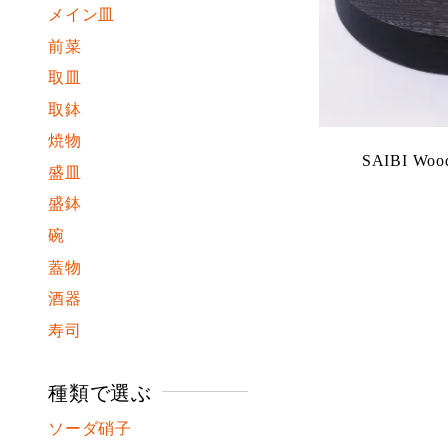
メイン皿
前菜
取皿
取鉢
焼物
SAIBI Wood
盛皿
盛鉢
碗
蓋物
酒器
寿司
種類で選ぶ
ソーダ硝子