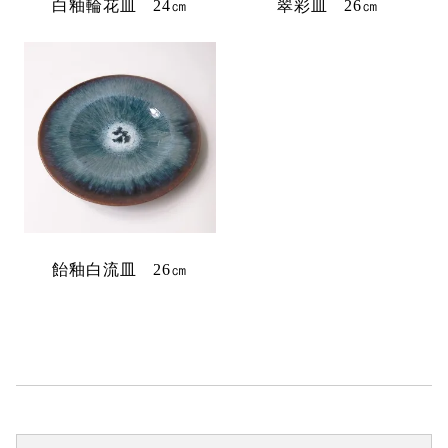
白釉輪花皿 24㎝
翠彩皿 26㎝
飴釉白流皿 26㎝
検
検