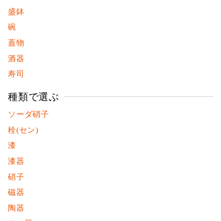
盛鉢
碗
蓋物
酒器
寿司
種類で選ぶ
ソーダ硝子
栓(セン)
漆
漆器
硝子
磁器
陶器