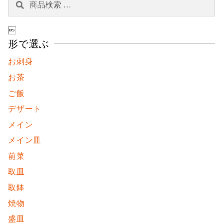
索
索
対

象:
形で選ぶ
お刺身
お茶
ご飯
デザート
メイン
メイン皿
前菜
取皿
取鉢
焼物
盛皿