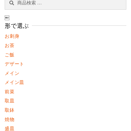
索
索
対

象:
形で選ぶ
お刺身
お茶
ご飯
デザート
メイン
メイン皿
前菜
取皿
取鉢
焼物
盛皿