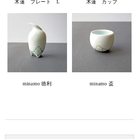
木蓮 プレート L
木蓮 カップ
minamo 徳利
minamo 盃
検
検