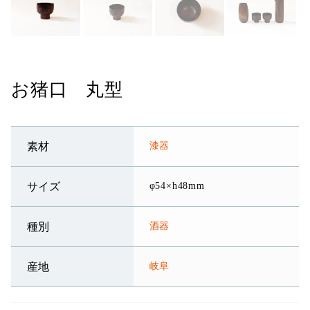
お猪口 丸型
漆器
素材
φ54×h48mm
サイズ
酒器
種別
岐阜
産地