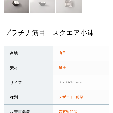
プラチナ筋目 スクエア小鉢
有田
産地
磁器
素材
90×90×h43mm
サイズ
デザート
,
前菜
種別
吉右衛門窯
販売事業者