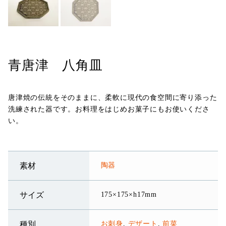
青唐津 八角皿
唐津焼の伝統をそのままに、柔軟に現代の食空間に寄り添った
洗練された器です。お料理をはじめお菓子にもお使いくださ
い。
陶器
素材
175×175×h17mm
サイズ
お刺身
,
デザート
,
前菜
種別