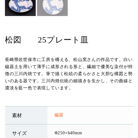
松図 25プレート皿
長崎県佐世保市に工房を構える、松山窯さんの作品です。白い
磁器土を用いて薄手に成形される形と、繊細で優美な染付が特
徴の三川内焼です。筆で描く松絵の柔らかさと大胆な構図と勢
いのある器です。三川内焼伝統の細描きを生かし、その曲線と
濃淡を藍一色で表現しています。
磁器
素材
Φ250×h40mm
サイズ