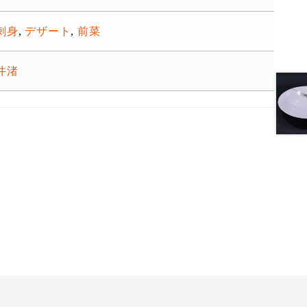
刺身
,
デザート
,
前菜
井渚