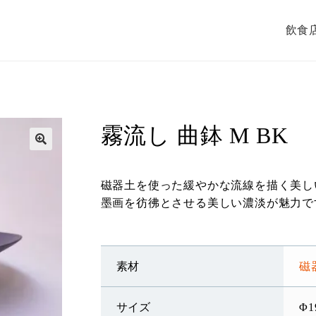
飲食
霧流し 曲鉢 M BK
磁器土を使った緩やかな流線を描く美し
墨画を彷彿とさせる美しい濃淡が魅力で
素材
磁
サイズ
Φ1