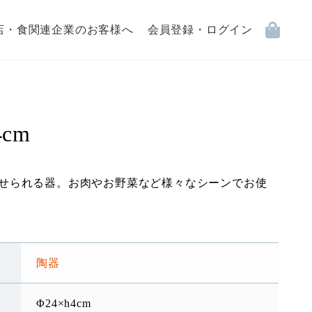
店・食関連企業のお客様へ
会員登録・ログイン
cm
せられる器。お肉やお野菜など様々なシーンでお使
陶器
Φ24×h4cm