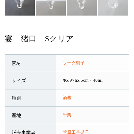
宴 猪口 Sクリア
ソーダ硝子
素材
Φ5.9×h5.5cm・40ml
サイズ
酒器
種別
千葉
産地
菅原工芸硝子
販売事業者