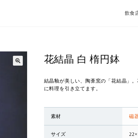
飲食
花結晶 白 楕円鉢
結晶釉が美しい、陶葊窯の「花結晶」。
に料理を引き立てます。
素材
磁
サイズ
22×