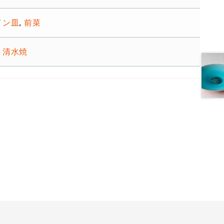
イン皿
,
前菜
・清水焼