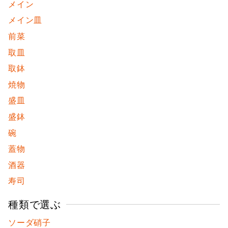
メイン
メイン皿
前菜
取皿
取鉢
焼物
盛皿
盛鉢
碗
蓋物
酒器
寿司
種類で選ぶ
ソーダ硝子