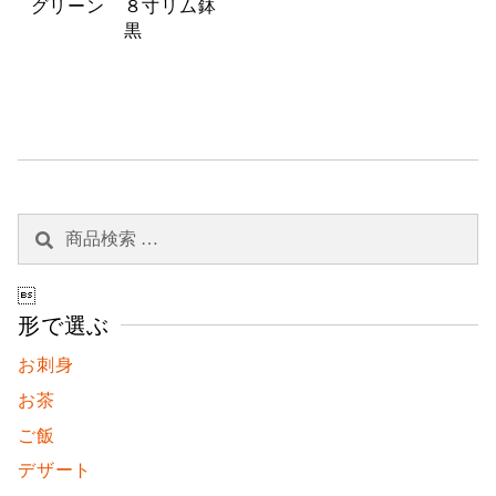
グリーン ８寸リム鉢
黒
検
検
索
索
対

象:
形で選ぶ
お刺身
お茶
ご飯
デザート