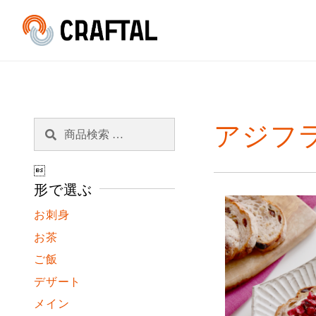
検
検
アジフ
索
索
対

象:
形で選ぶ
お刺身
お茶
ご飯
デザート
メイン