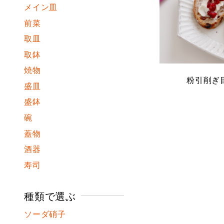
メイン皿
前菜
取皿
取鉢
焼物
粉引削ぎ
盛皿
盛鉢
碗
蓋物
酒器
寿司
種類で選ぶ
ソーダ硝子