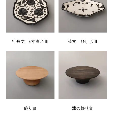
牡丹文 6寸高台皿
菊文 ひし形皿
飾り台
漆の飾り台