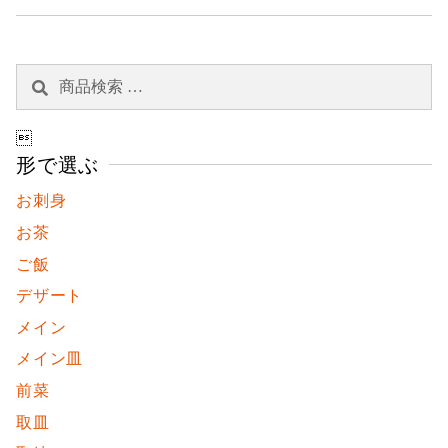
検
検
索
索
対

象:
形で選ぶ
お刺身
お茶
ご飯
デザート
メイン
メイン皿
前菜
取皿