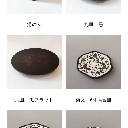
湯のみ
丸皿 黒
丸皿 黒フラット
菊文 6寸高台皿