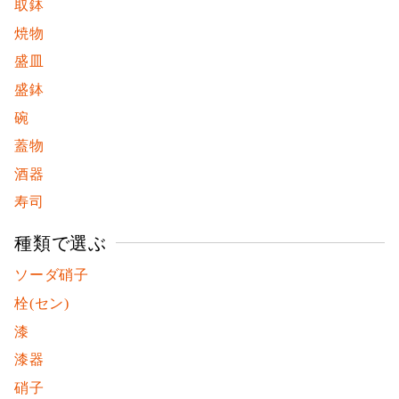
取鉢
焼物
盛皿
盛鉢
碗
蓋物
酒器
寿司
種類で選ぶ
ソーダ硝子
栓(セン)
漆
漆器
硝子