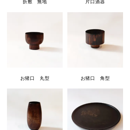
折敷 無地
片口酒器
お猪口 丸型
お猪口 角型