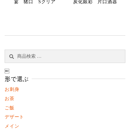
宴 猪口 Sクリア
炭化銀彩 片口酒器
検
検
索
索
対

象:
形で選ぶ
お刺身
お茶
ご飯
デザート
メイン