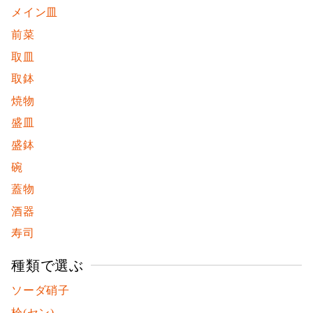
メイン皿
前菜
取皿
取鉢
焼物
盛皿
盛鉢
碗
蓋物
酒器
寿司
種類で選ぶ
ソーダ硝子
栓(セン)